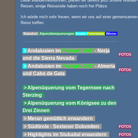
Liebe WanderfreundInnen, planen wir bereits jetzt unsere Wander-
Reisen, einige Reiseziele haben noch frei Plätze.
Ich würde mich sehr freuen, wenn wir uns auf einer gemeinsamen
Reise treffen.
Standort
Alpenüberquerungen
Inseln
Fernreisen
Winter
>
Andalusien im
Frühjahr 2027
- Nerja
FOTOS
und die Sierra Nevada
>
Andalusien im
Frühjahr 2027
- Almeria
FOTOS
und Cabo de Gata
> Alpenüquerung vom Tegernsee nach
Sterzing
> Alpenüquerung vom Königsee zu den
Drei Zinnen
> Meran gemütlich erwandern
> Südtirole - Sextener Dolomiten
FOTOS
> Highlights im Stubaital erwandern
FOTOS