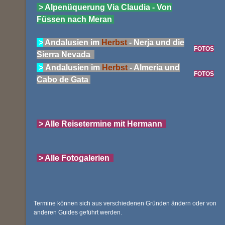
> Alpenüquerung Via Claudia - Von
Füssen nach Meran
>
Andalusien im
Herbst
- Nerja und die
FOTOS
Sierra Nevada
>
Andalusien im
Herbst
- Almeria und
FOTOS
Cabo de Gata
> Alle Reisetermine mit Hermann
> Alle Fotogalerien
Termine können sich aus verschiedenen Gründen ändern oder von
anderen Guides geführt werden.