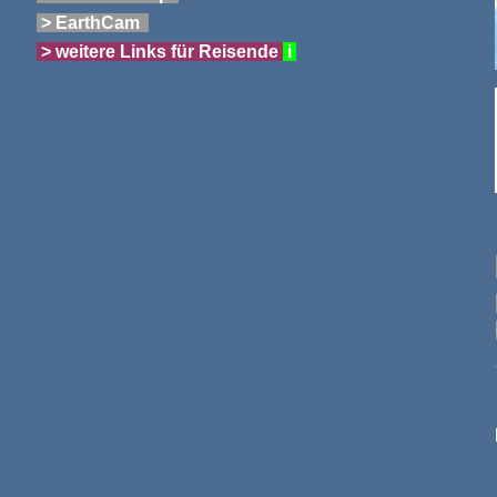
> EarthCam
> weitere Links für Reisende
i