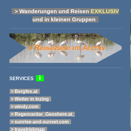
> Wanderungen und Reisen
EXKLUSIV
und in kleinen Gruppen
i
SERVICES
> Bergfex.at
> Wetter in Inzing
> windy.com
> Regenrardar_Geoshere.at_
> sunrise-and-sunset.com
> travelriskmap